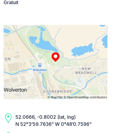
Gratuit
52.0666, -0.8002 (lat, lng)
N 52°3’59.7636” W 0°48’0.7596”