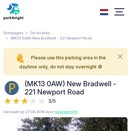
Startpagina
De locaties
(MK13 0AW) New Bradwell - 221 Newport Road
Please use this parking area in the
daytime only, do not stay overnight 🚫
(MK13 0AW) New Bradwell -
221 Newport Road
3/5
Gemaakt op 27.08.2016 door
nevbamforth