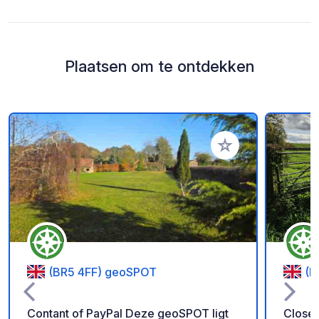
Plaatsen om te ontdekken
Voeg toe aan je fav
(BR5 4FF) geoSPOT
(D
Contant of PayPal Deze geoSPOT ligt
Closed