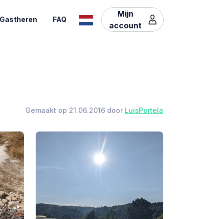
Mijn
Gastheren
FAQ
account
Gemaakt op 21.06.2016 door
LuisPortela