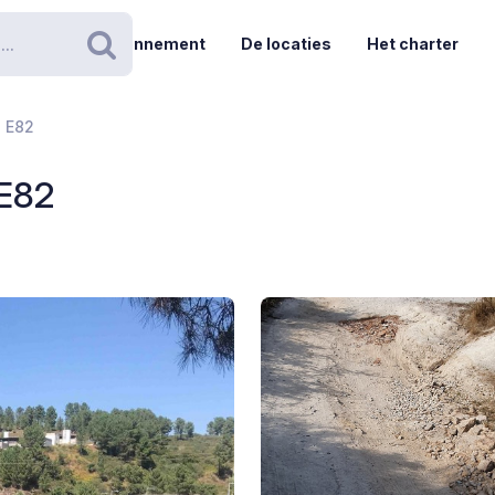
Abonnement
De locaties
Het charter
Zoeken
- E82
 E82