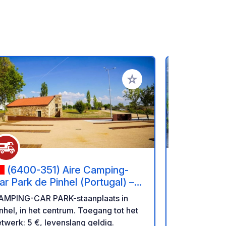
favorieten
Voeg toe aan je favorieten
(6400-351) Aire Camping-
(4970)
ar Park de Pinhel (Portugal) –
| Enoturi
ité Médiévale et Vallée du
AMPING-CAR PARK-staanplaats in
Wijngaard, 
ôa.
nhel, in het centrum. Toegang tot het
biologische producte
twerk: 5 €, levenslang geldig.
geen gebrui