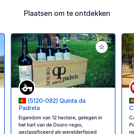
Plaatsen om te ontdekken
oe aan je favorieten
Voeg toe aan je 
(5120-082) Quinta da
Padrela
C
C
C
Eigendom van 12 hectare, gelegen in
C
Pi
het hart van de Douro-regio,
ne
geclassificeerd als werelderfgoed