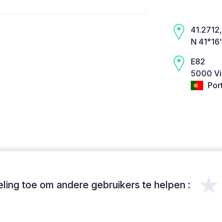
41.2712,
N 41°16
E82
5000 Vil
Por
★
ing toe om andere gebruikers te helpen :