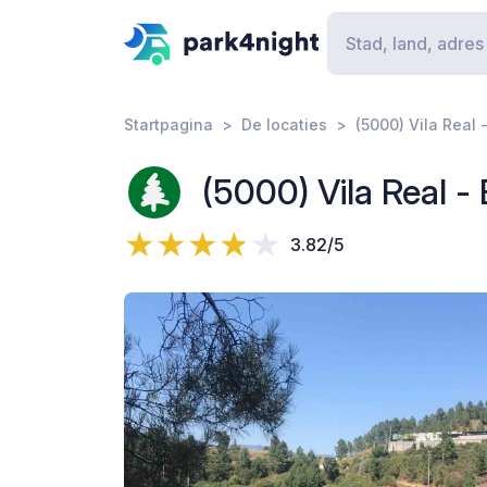
Startpagina
De locaties
(5000) Vila Real 
(5000) Vila Real -
3.82/5