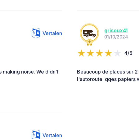
grisoux41
Vertalen
01/10/2024
4/5
ds making noise. We didn’t
Beaucoup de places sur 2 
l'autoroute. qqes papiers 
Vertalen