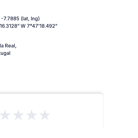
 -7.7885 (lat, lng)
’16.3128” W 7°47’18.492”
a Real,
tugal
★★★★