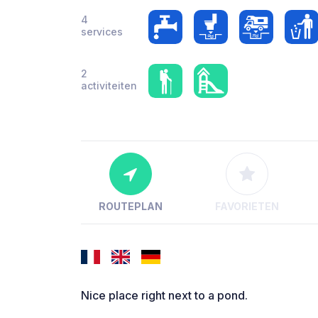
4
services
2
activiteiten
ROUTEPLAN
FAVORIETEN
Nice place right next to a pond.