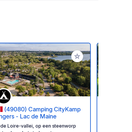
favorieten
Voeg toe aan je favorieten
(49080) Camping CityKamp
(4927
ngers - Lac de Maine
- Les Gre
 de Loire-vallei, op een steenworp
Gelegen aan 