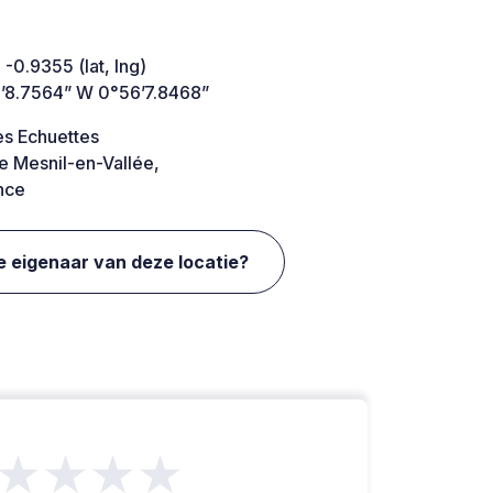
 -0.9355 (lat, lng)
’8.7564” W 0°56’7.8468”
es Echuettes
e Mesnil-en-Vallée,
nce
e eigenaar van deze locatie?
★★★★