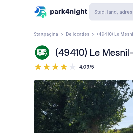
Startpagina
De locaties
(49410) Le Mesni
(49410) Le Mesnil
4.09/5