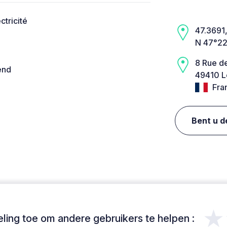
ctricité
47.3691,
N 47°22
8 Rue d
end
49410 L
Fra
Bent u d
★
ing toe om andere gebruikers te helpen :