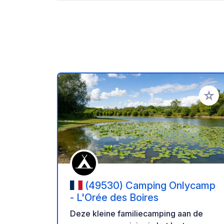
Voeg t
(49530) Camping Onlycamp
- L'Orée des Boires
Deze kleine familiecamping aan de