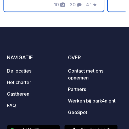
10
30
4.1
★
Foto's
Commentaren
Beoordeling
NAVIGATIE
OVER
De locaties
Contact met ons
opnemen
Het charter
Partners
Gastheren
Werken bij park4night
FAQ
GeoSpot