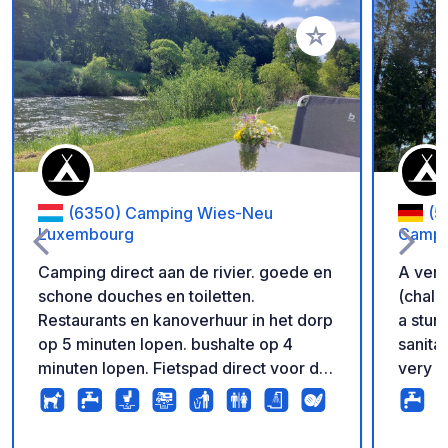
Voeg toe aan je fav
(6350) Camping Wies-Neu
(5
Luxembourg
Campi
Camping direct aan de rivier. goede en
A very
schone douches en toiletten.
(chale
Restaurants en kanoverhuur in het dorp
a stun
op 5 minuten lopen. bushalte op 4
sanita
minuten lopen. Fietspad direct voor de
very c
deur. Veel wandelroutes ook.vanuit de
beauti
camping. via een extra's loop je naar
bike.
de mullerthal trail 3. prachtig mooi.