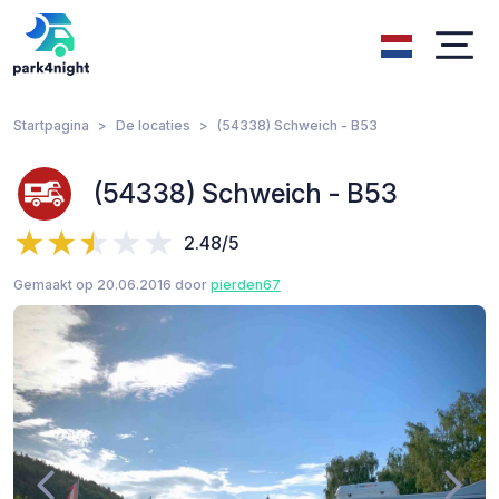
Startpagina
De locaties
(54338) Schweich - B53
(54338) Schweich - B53
2.48/5
Gemaakt op 20.06.2016 door
pierden67