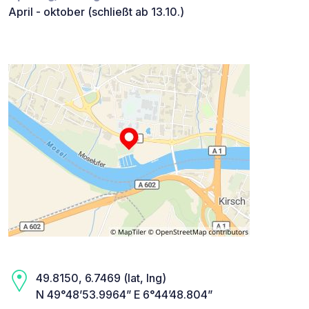
April - oktober (schließt ab 13.10.)
49.8150, 6.7469 (lat, lng)
N 49°48’53.9964” E 6°44’48.804”