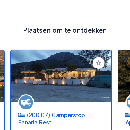
Plaatsen om te ontdekken
oe aan je favorieten
Voeg toe aan je 
(200 07) Camperstop
Fanaria Rest
A