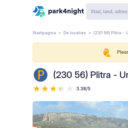
Startpagina
De locaties
(230 56) Plitra 
Pleas
(230 56) Plitra -
3.38/5