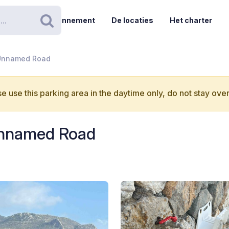
Abonnement
De locaties
Het charter
Zoeken
- Unnamed Road
e use this parking area in the daytime only, do not stay over
 Unnamed Road