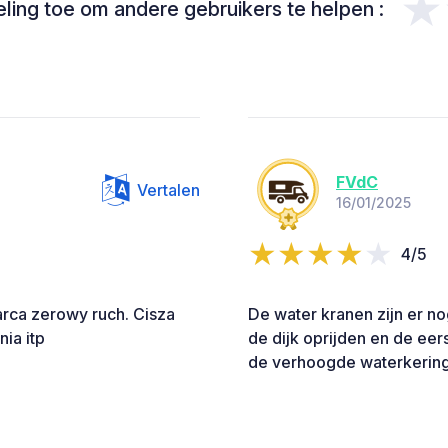
★
ing toe om andere gebruikers te helpen :
FVdC
Vertalen
16/01/2025
4/5
arca zerowy ruch. Cisza
De water kranen zijn er n
ia itp
de dijk oprijden en de eer
de verhoogde waterkering