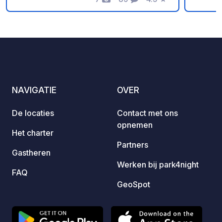
Foto's
Commentaren
Beoordeling
a snack bar open from June to
wasmac
September. Easy-access waste
disposal area.
NAVIGATIE
OVER
De locaties
Contact met ons
opnemen
Het charter
Partners
Gastheren
Werken bij park4night
FAQ
GeoSpot