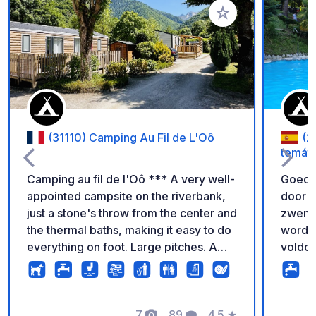
Voeg toe aan je fav
(31110) Camping Au Fil de L'Oô
(2
temáti
Camping au fil de l'Oô *** A very well-
Goed 
appointed campsite on the riverbank,
door 
just a stone's throw from the center and
zwemb
the thermal baths, making it easy to do
worden
everything on foot. Large pitches. A
voldo
calm and friendly atmosphere and a
persoo
very warm welcome await you. It
const
features four pétanque courts, a
kampee
magnificent children's playground, and
7
89
4.5
★
niet o