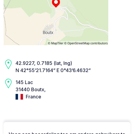
42.9227, 0.7185 (lat, lng)
N 42°55’21.7164” E 0°43’6.4632”
145 Lac
31440 Boutx,
France