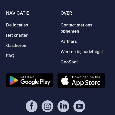
eigenaar. - Paypal
ijskof
https://www.paypal.com/paypalme/Ti
en sei
NAVIGATIE
OVER
mOst1983 - https://geospot.app/en
geprod
door lokal
De locaties
Contact met ons
slecht
opnemen
snelwe
Het charter
Oost),
Partners
Gastheren
tussen
Werken bij park4night
Sloven
FAQ
pracht
GeoSpot
van Tr
wande
gewoon
Fietse
vinden
de boe
omligg
ritten
van Bohin