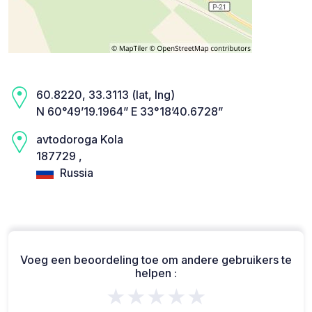
60.8220, 33.3113 (lat, lng)
N 60°49’19.1964” E 33°18’40.6728”
avtodoroga Kola
187729 ,
Russia
Voeg een beoordeling toe om andere gebruikers te
helpen :
★★★★★