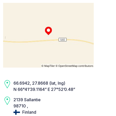
66.6942, 27.8668 (lat, lng)
N 66°41’39.1164” E 27°52’0.48”
2139 Sallantie
98710 ,
Finland