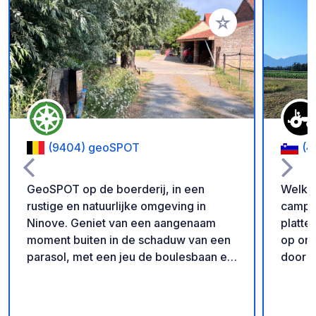
Voeg toe aan je fav
(9404) geoSPOT
(4
GeoSPOT op de boerderij, in een
Welkom
rustige en natuurlijke omgeving in
camper
Ninove. Geniet van een aangenaam
platteland Geniet van een
moment buiten in de schaduw van een
op onz
parasol, met een jeu de boulesbaan en
door n
ponyritjes voor de kinderen. Een ideale
leven.
plek voor een ontspannen vakantie.
en op 
Met dank aan de eigenaar voor het
kippen