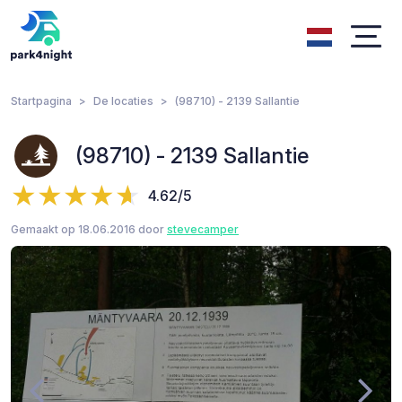
Startpagina
De locaties
(98710) - 2139 Sallantie
(98710) - 2139 Sallantie
4.62/5
Gemaakt op 18.06.2016 door
stevecamper