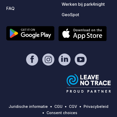
Werken bij park4night
All sho
FAQ
Christ
GeoSpot
deligh
access
carava
12500 
Juridische informatie
CGU
CGV
Privacybeleid
Consent choices