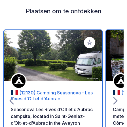
Plaatsen om te ontdekken
Voeg toe aan je fav
(12130) Camping Seasonova - Les
(1
Rives d'Olt et d'Aubrac
Seasonova Les Rives d’Olt et d’Aubrac
Campin
campsite, located in Saint-Geniez-
meters
d’Olt-et-d’Aubrac in the Aveyron
Côme d