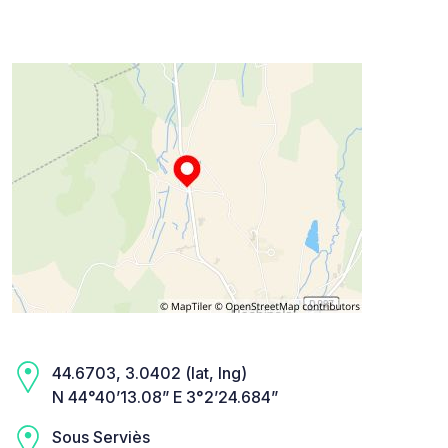
44.6703, 3.0402 (lat, lng)
N 44°40’13.08” E 3°2’24.684”
Sous Serviès