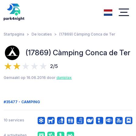
Startpagina
De locaties
(17869) Càmping Conca de Ter
(17869) Càmping Conca de Ter
2/5
Gemaakt op 16.06.2016 door
daniplax
#35477 - CAMPING
10 services
4 activiteiten