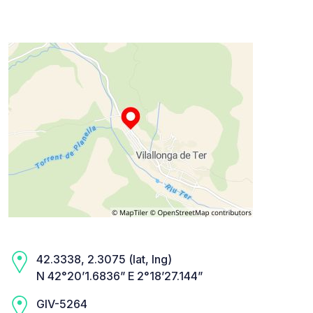
42.3338, 2.3075 (lat, lng)
N 42°20’1.6836” E 2°18’27.144”
GIV-5264