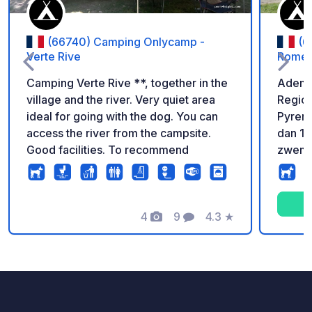
(66740) Camping Onlycamp -
(6
Verte Rive
Rome
Camping Verte Rive **, together in the
Adem d
village and the river. Very quiet area
Region
ideal for going with the dog. You can
Pyren
access the river from the campsite.
dan 18
Good facilities. To recommend
zwemb
uitzic
Een re
Oostelijk
4
9
4.3
★
Occita
Foto's
Commentaren
Beoordeling
vlakbi
Campi
kampee
frisse 
Pyrene