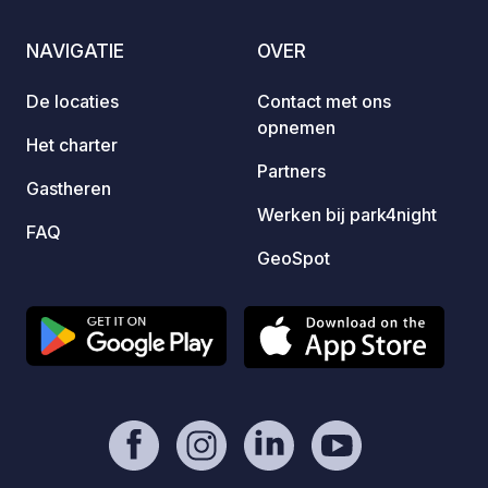
zwemba
het de
NAVIGATIE
OVER
wonder
en te 
De locaties
Contact met ons
wande
opnemen
Het charter
Partners
Gastheren
Werken bij park4night
FAQ
GeoSpot