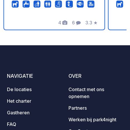
hectar
van Ma
Afvalw
4
6
3.3
★
op de
Foto's
Commentaren
Beoordeling
Brandg
kaarse
zwemba
NAVIGATIE
OVER
De locaties
Contact met ons
opnemen
Het charter
Partners
Gastheren
Werken bij park4night
FAQ