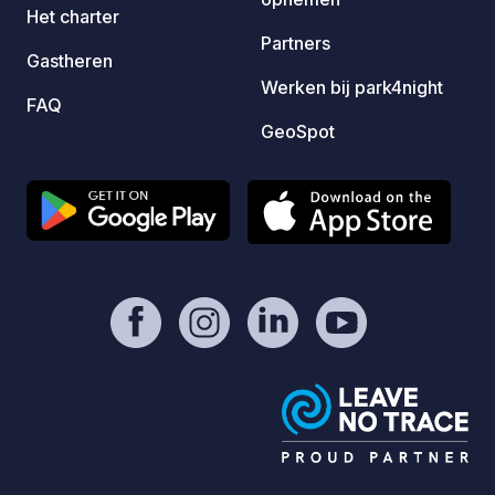
snelwe
Het charter
Oost),
Partners
Gastheren
tussen
Werken bij park4night
Sloven
FAQ
pracht
GeoSpot
van Tr
wande
gewoon
Fietse
vinden
de boe
omligg
ritten
van Bohin
authen
waar k
spelen
uitmake
hele j