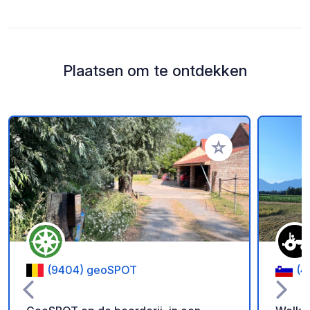
Plaatsen om te ontdekken
Voeg toe aan je fav
(9404) geoSPOT
(4