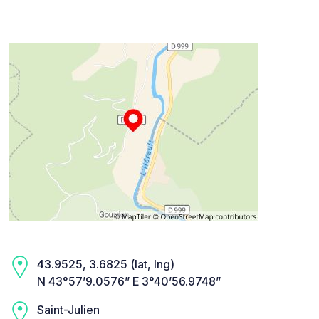
43.9525, 3.6825 (lat, lng)
N 43°57’9.0576” E 3°40’56.9748”
Saint-Julien