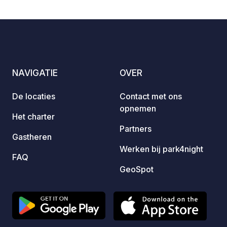
kunt u gerust aanbellen (paal links) of
sporen zien. Voor 
bellen.
Montou
linker
stenen
en rod
kunt i
NAVIGATIE
OVER
de kno
te kri
De locaties
Contact met ons
contac
opnemen
Het be
Het charter
groot 
Partners
Gastheren
voertu
Werken bij park4night
zware regen
FAQ
openin
GeoSpot
velden
huizen
eiken 
vestigen :-). Herinner
om bij