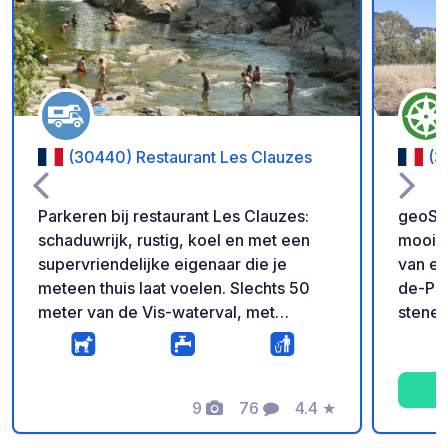
Voeg toe aan je fav
(30440) Restaurant Les Clauzes
(3
Parkeren bij restaurant Les Clauzes:
geoSPO
schaduwrijk, rustig, koel en met een
mooie 
supervriendelijke eigenaar die je
van ee
meteen thuis laat voelen. Slechts 50
de-Putois. Toegang: 
meter van de Vis-waterval, met
stenen
gemakkelijke toegang om te
voertu
zwemmen en te vissen. Er zijn
Grotte
vuilnisbakken aanwezig, dus laat deze
gaat u
mooie parkeerplaats alstublieft netjes
9
76
4.4
★
graspa
Foto's
Commentaren
Beoordeling
achter. Als de slagboom gesloten is,
begaan