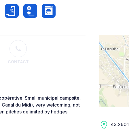
CONTACT
opérative. Small municipal campsite,
e Canal du Midi), very welcoming, not
zen pitches delimited by hedges.
43.2601,