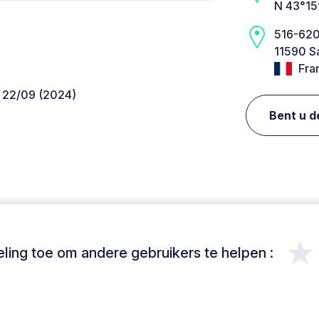
N 43°15
516-620
11590 S
Fra
u 22/09 (2024)
Bent u d
★
ing toe om andere gebruikers te helpen :