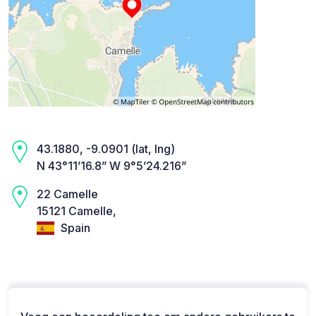
43.1880, -9.0901 (lat, lng)
N 43°11’16.8” W 9°5’24.216”
22 Camelle
15121 Camelle,
Spain