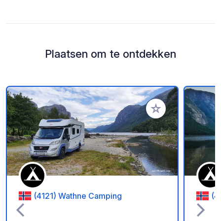
Plaatsen om te ontdekken
Voeg toe aan je fav
(4121) Wathne Camping
(4