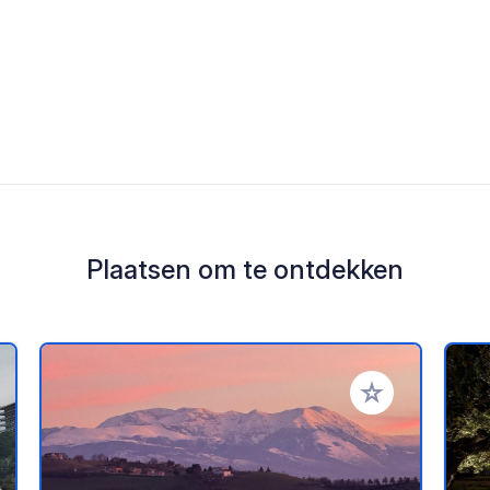
Plaatsen om te ontdekken
oe aan je favorieten
Voeg toe aan je 