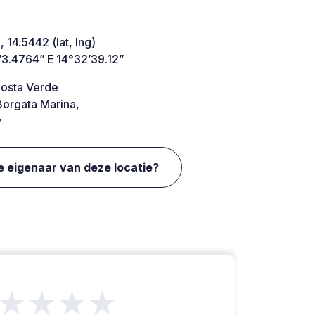
 14.5442 (lat, lng)
’3.4764” E 14°32’39.12”
Costa Verde
orgata Marina,
y
e eigenaar van deze locatie?
★★★★