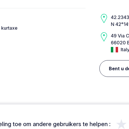
42.2343,
N 42°14
 kurtaxe
49 Via 
66020 B
Ital
Bent u d
★
ing toe om andere gebruikers te helpen :