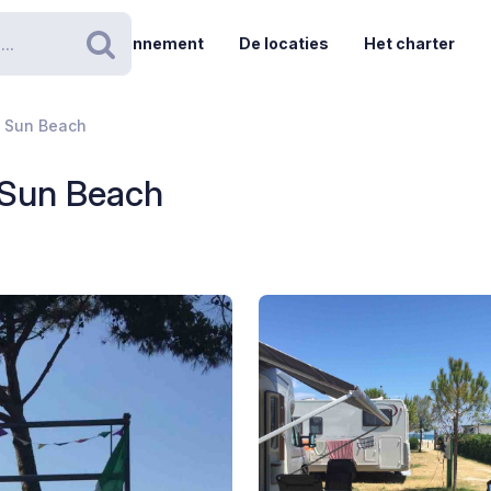
Abonnement
De locaties
Het charter
Zoeken
 Sun Beach
 Sun Beach