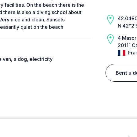
 facilities. On the beach there is the
d there is also a diving school about
42.0480,
ery nice and clean. Sunsets
N 42°2’
 pleasantly quiet on the beach
4 Masor
20111 C
Fra
 van, a dog, electricity
Bent u d