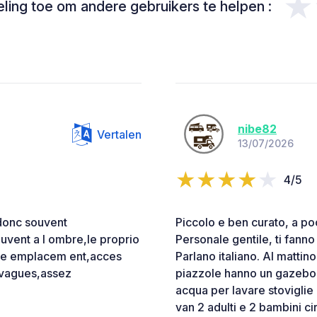
★
ing toe om andere gebruikers te helpen :
nibe82
Vertalen
13/07/2026
4/5
 donc souvent
Piccolo e ben curato, a po
uvent a l ombre,le proprio
Personale gentile, ti fanno 
tre emplacem ent,acces
Parlano italiano. Al mattin
e vagues,assez
piazzole hanno un gazebo 
acqua per lavare stoviglie
van 2 adulti e 2 bambini cir