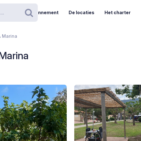
Abonnement
De locaties
Het charter
Zoeken
A Marina
 Marina