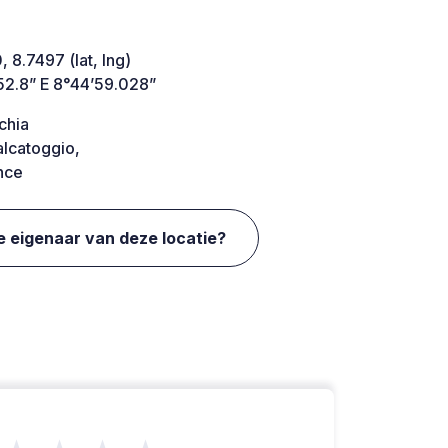
 8.7497 (lat, lng)
52.8” E 8°44’59.028”
chia
alcatoggio,
nce
e eigenaar van deze locatie?