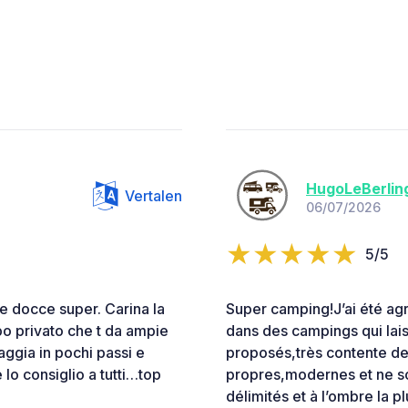
HugoLeBerlin
Vertalen
06/07/2026
5/5
e docce super. Carina la
Super camping!J’ai été ag
ebo privato che t da ampie
dans des campings qui lais
aggia in pochi passi e
proposés,très contente de 
 lo consiglio a tutti…top
propres,modernes et ne s
délimités et à l’ombre la 