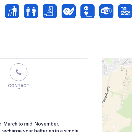
CONTACT
id-March to mid-November.
 recharge your batteries in a simple