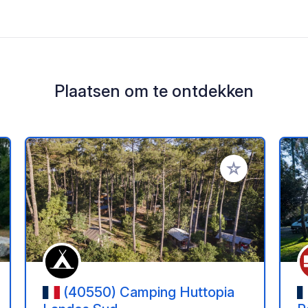
Plaatsen om te ontdekken
oe aan je favorieten
Voeg toe aan je 
(40550) Camping Huttopia