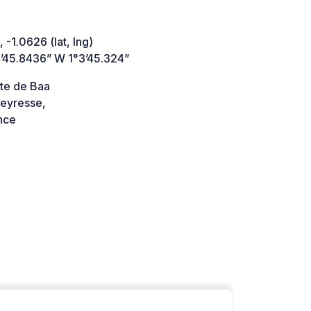
 -1.0626 (lat, lng)
’45.8436” W 1°3’45.324”
te de Baa
eyresse,
nce