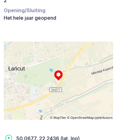
2
Opening/Sluiting
Het hele jaar geopend
50.0677, 22.2436 (lat, lng)