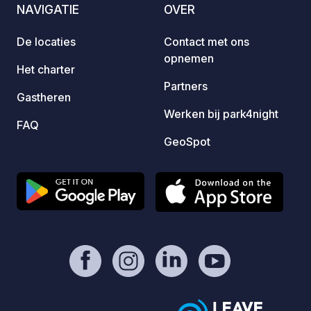
NAVIGATIE
OVER
voor de eigenaar. - Paypal:
https://www.paypal.com/donate/?
De locaties
Contact met ons
hosted_button_id=YDRE9ZM5EXQR6 -
opnemen
https://geospot.app/en
Het charter
Partners
Gastheren
Werken bij park4night
FAQ
GeoSpot