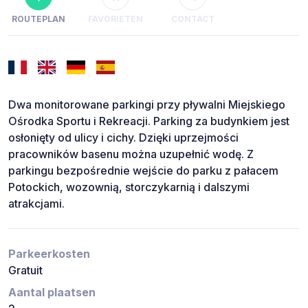
ROUTEPLAN
FAVORIETEN
CONTACT
Dwa monitorowane parkingi przy pływalni Miejskiego
Ośrodka Sportu i Rekreacji. Parking za budynkiem jest
osłonięty od ulicy i cichy. Dzięki uprzejmości
pracowników basenu można uzupełnić wodę. Z
parkingu bezpośrednie wejście do parku z pałacem
Potockich, wozownią, storczykarnią i dalszymi
atrakcjami.
Parkeerkosten
Gratuit
Aantal plaatsen