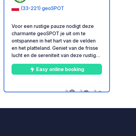
(33-221) geoSPOT
Voor een rustige pauze nodigt deze
charmante geoSPOT je uit om te
ontspannen in het hart van de velden
en het platteland. Geniet van de frisse
lucht en de sereniteit van deze rustige
plek, ideaal om een nacht in volledige
Easy online booking
veiligheid door te brengen.
Gemakkelijk toegankelijk, met een
tafel, stoelen, kampvuren en
barbecues. Bedankt voor de zorg voor
9
3
3
★
Foto's
Commentaren
Beoordeling
deze mooie hoek van de natuur, die gul
wordt gedeeld door de eigenaar.
Herinnering : - Vergeet niet om bij
aankomst de geocode te registreren -
Mijn voertuig is uitgerust met toiletten -
Free donatie en zonder commissie