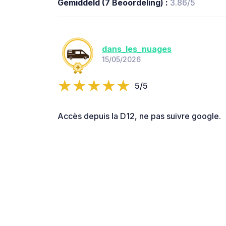
Gemiddeld (7 Beoordeling) :
3.86/5
dans_les_nuages
15/05/2026
5/5
Accès depuis la D12, ne pas suivre google.