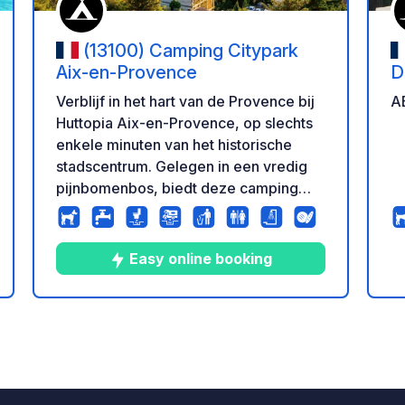
(13100) Camping Citypark
Aix-en-Provence
D
Verblijf in het hart van de Provence bij
A
Huttopia Aix-en-Provence, op slechts
enkele minuten van het historische
stadscentrum. Gelegen in een vredig
pijnbomenbos, biedt deze camping
schaduwrijke plaatsen en gezellige
accommodatie. Ontspan bij het
zwembad, verken de levendige straten
Easy online booking
van Aix of wandel over de prachtige
n
rdeling
berg Sainte-Victoire. Een perfecte mix
van natuur en cultuur voor een
8
83
3.5
★
Foto's
Commentaren
Beoordeling
onvergetelijke vakantie in Zuid-
Frankrijk.