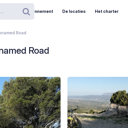
Abonnement
De locaties
Het charter
Zoeken
 Unnamed Road
Unnamed Road