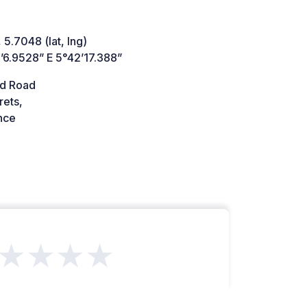
 5.7048 (lat, lng)
’6.9528” E 5°42’17.388”
d Road
rets,
nce
★★★★