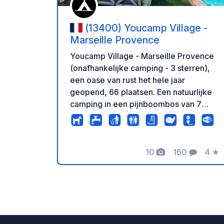
(13400) Youcamp Village -
Marseille Provence
Youcamp Village - Marseille Provence
(onafhankelijke camping - 3 sterren),
een oase van rust het hele jaar
geopend, 66 plaatsen. Een natuurlijke
camping in een pijnboombos van 7
hectare op 20 minuten van het centrum
van Marseille en de Calanques.
Afvalwater en zwart water kunnen niet
10
160
4
★
op de camping geloosd worden.
Foto's
Commentare
Beoo
Brandgevaarlijke zone: barbecues,
kaarsen, enz. verboden. 2
zwembaden, 1 speeltuin, solarium.