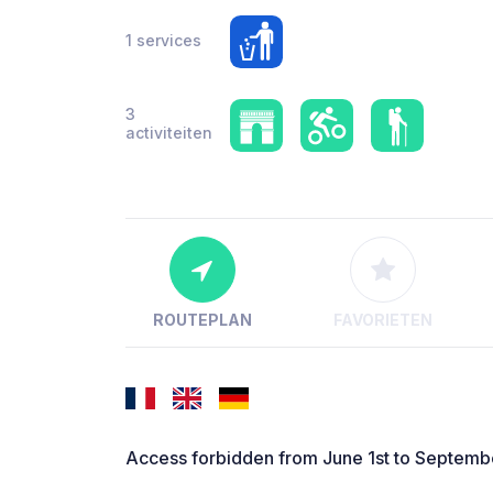
1 services
3
activiteiten
ROUTEPLAN
FAVORIETEN
Access forbidden from June 1st to September 