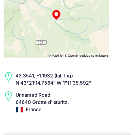
43.3541, -1.1932 (lat, lng)
N 43°21’14.7564” W 1°11’35.592”
Unnamed Road
64640 Grotte d'Isturitz,
France