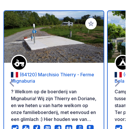
Voeg toe aan je fav
(64120) Marchisio Thierry - Ferme
(6
Mignaburia
Bela B
? Welkom op de boerderij van
Campin
Mignaburia! Wij zijn Thierry en Doriane,
tussen
en we heten u van harte welkom op
staanp
onze familieboerderij, met eenvoud en
Ter pla
een glimlach :) Hier houden we van
voorz
delen, gezelligheid... en heerlijke
toilet