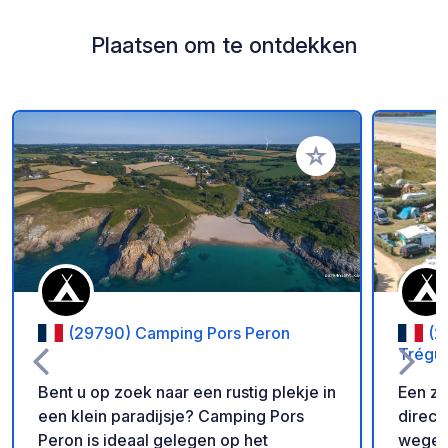
Plaatsen om te ontdekken
Voeg toe aan je fav
(29790) Camping Pors Peron
(2
Trégu
Bent u op zoek naar een rustig plekje in
Een z
een klein paradijsje? Camping Pors
direct
Peron is ideaal gelegen op het
wegen 