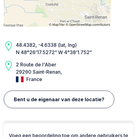
48.4382, -4.6338 (lat, lng)
N 48°26’17.5272” W 4°38’1.752”
2 Route de l'Aber
29290 Saint-Renan,
France
Bent u de eigenaar van deze locatie?
Voeg een beoordeling toe om andere gebruikers te