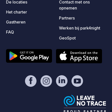
De locaties
Contact met ons
producten van de boerderij.
ligt. 
opnemen
km afs
Het charter
km.
Partners
Gastheren
Werken bij park4night
FAQ
GeoSpot