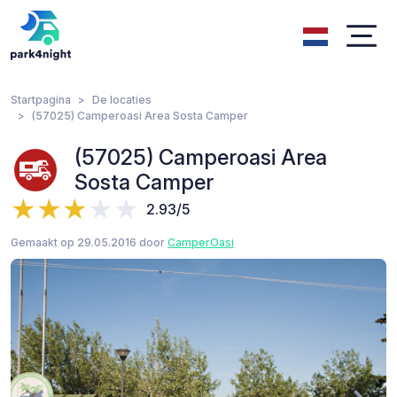
Startpagina
De locaties
(57025) Camperoasi Area Sosta Camper
(57025) Camperoasi Area
Sosta Camper
2.93/5
Gemaakt op 29.05.2016 door
CamperOasi