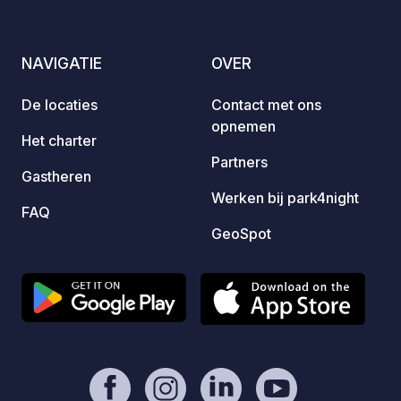
undoub
over t
Bandol
NAVIGATIE
OVER
your s
vegeta
De locaties
Contact met ons
trees,
opnemen
charm 
Het charter
living 
Partners
Gastheren
meanin
Werken bij park4night
FAQ
GeoSpot