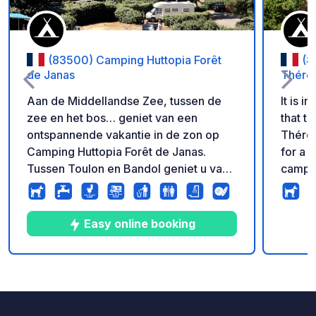
(83500) Camping Huttopia Forêt
(8
de Janas
Thére
Aan de Middellandse Zee, tussen de
It is 
zee en het bos… geniet van een
that t
ontspannende vakantie in de zon op
Thérè
Camping Huttopia Forêt de Janas.
for a relax
Tussen Toulon en Bandol geniet u van
campsi
een gerenoveerde camping met een
preser
verwarmd zwembad en prachtige
maximu
staanplaatsen, en de prachtige
rental
Easy online booking
stranden van de Côte d’Azur liggen
superb sea vi
vlakbij.
hectare
Bandol
10
26
3.8
★
Foto's
Commentaren
Beoordeling
from S
magnif