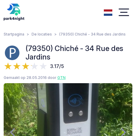
Startpagina
De locaties
(79350) Chiché - 34 Rue des Jardins
(79350) Chiché - 34 Rue des
Jardins
3.17/5
Gemaakt op 28.05.2016 door
GTN