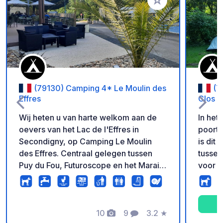
Voeg toe aan je fav
(79130) Camping 4* Le Moulin des
(7
Effres
Clos I
Wij heten u van harte welkom aan de
In het
oevers van het Lac de l'Effres in
poort 
Secondigny, op Camping Le Moulin
is dit
des Effres. Centraal gelegen tussen
tussen 
Puy du Fou, Futuroscope en het Marais
voor n
Poitevin, kunt u heerlijk ontspannen in
fietsre
onze groene omgeving van 2 hectare.
Wij bieden ruime en schaduwrijke
plaatsen voor tenten, campers,
10
9
3.2
★
Foto's
Commentaren
Beoordeling