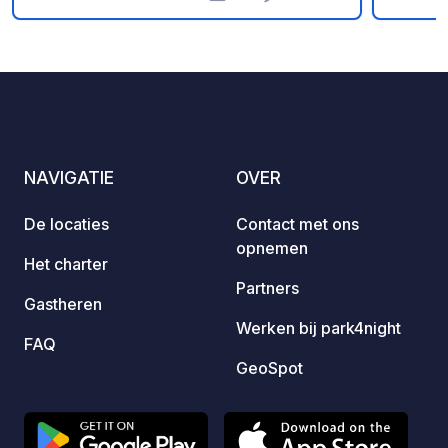
Foto's
Commentaren
Beoordeling
percee
wasser
visvij
voor e
plaats
Zomer
NAVIGATIE
OVER
De locaties
Contact met ons
opnemen
Het charter
Partners
Gastheren
Werken bij park4night
FAQ
GeoSpot