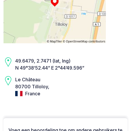
49.6479, 2.7471 (lat, lng)
N 49°38’52.44” E 2°44’49.596”
Le Château
80700 Tilloloy,
France
Voeg een beoordeling toe om andere gebruikers te