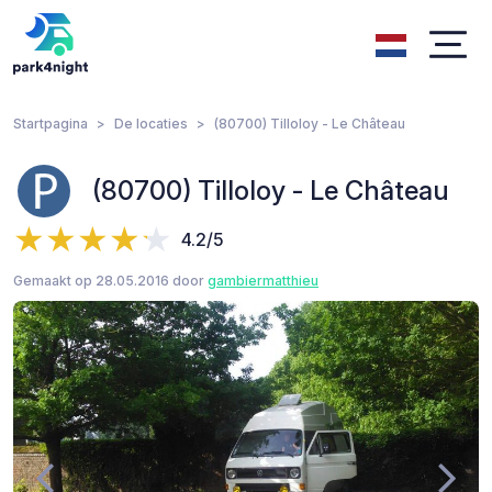
Startpagina
De locaties
(80700) Tilloloy - Le Château
(80700) Tilloloy - Le Château
4.2/5
Gemaakt op 28.05.2016 door
gambiermatthieu