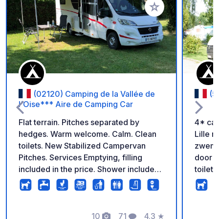
Voeg toe aan je fav
(02120) Camping de la Vallée de
(5
l'Oise*** Aire de Camping Car
Flat terrain. Pitches separated by
4* cam
hedges. Warm welcome. Calm. Clean
Lille 
toilets. New Stabilized Campervan
zwemba
Pitches. Services Emptying, filling
door w
included in the price. Shower included
toilet
in the price...
verhuu
locati
begroe
10
71
4.3
★
10A. G