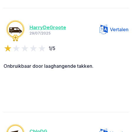
HarryDeGroote
Vertalen
29/07/2025
1/5
Onbruikbaar door laaghangende takken.
ChloDG