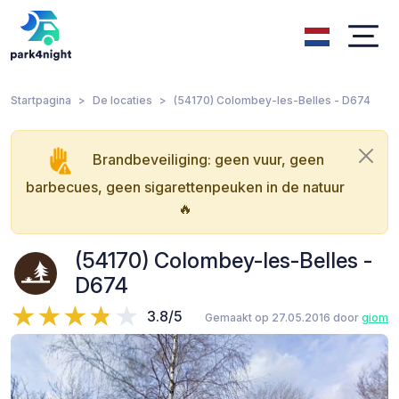
Startpagina
De locaties
(54170) Colombey-les-Belles - D674
Brandbeveiliging: geen vuur, geen
barbecues, geen sigarettenpeuken in de natuur
🔥
(54170) Colombey-les-Belles -
D674
3.8/5
Gemaakt op 27.05.2016 door
giom