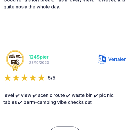
quite nosiy the whole day.
124Spier
Vertalen
23/10/2023
5/5
level ✔️ view ✔️ scenic route ✔️ waste bin ✔️ pic nic
tables ✔️ berm-camping vibe checks out