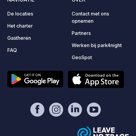
beschi
bekijk
De locaties
Contact met ons
reserv
opnemen
link i
Het charter
van de
Partners
Gastheren
Werken bij park4night
FAQ
GeoSpot