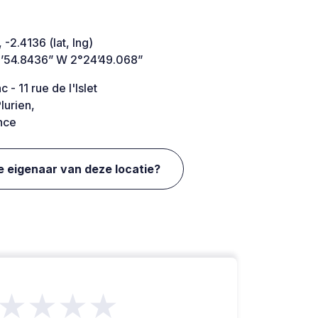
 -2.4136 (lat, lng)
’54.8436” W 2°24’49.068”
c - 11 rue de l'Islet
lurien,
nce
e eigenaar van deze locatie?
★★★★