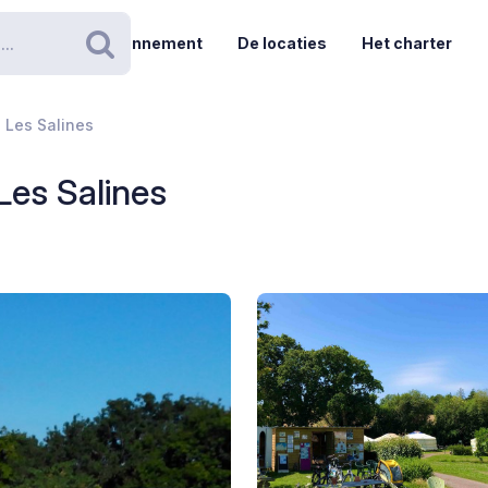
Abonnement
De locaties
Het charter
Zoeken
 Les Salines
es Salines