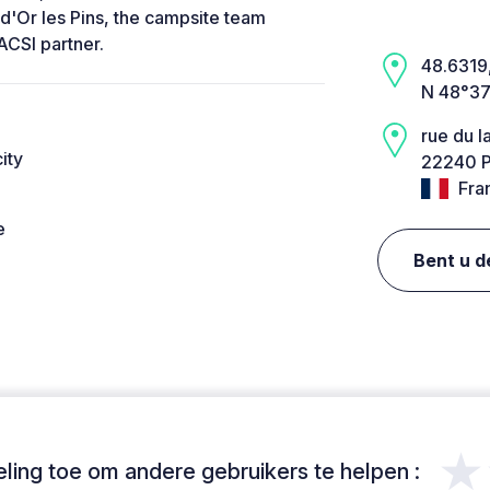
 d'Or les Pins, the campsite team
CSI partner.
48.6319,
N 48°37
rue du la
ity
22240 P
Fra
e
Bent u d
★
ing toe om andere gebruikers te helpen :