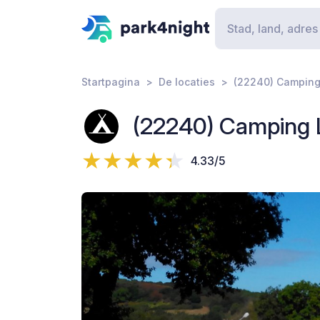
Startpagina
De locaties
(22240) Camping
(22240) Camping L
4.33/5