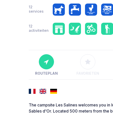
12
services
12
activiteiten
ROUTEPLAN
FAVORIETEN
The campsite Les Salines welcomes you in l
Sables d'Or. Located 500 meters from the be