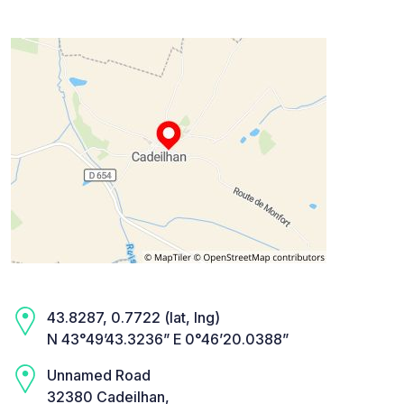
43.8287, 0.7722 (lat, lng)
N 43°49’43.3236” E 0°46’20.0388”
Unnamed Road
32380 Cadeilhan,