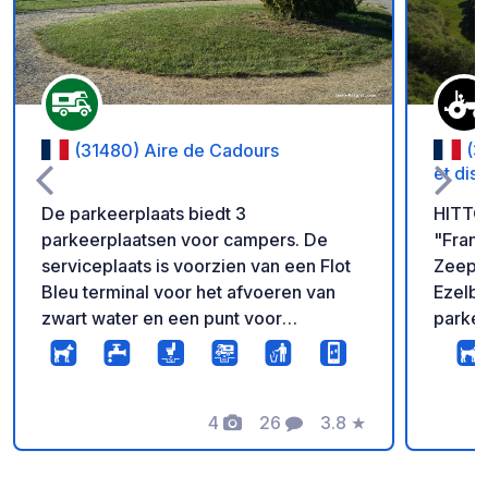
(31480) Aire de Cadours
(3
et dist
De parkeerplaats biedt 3
HITTO
parkeerplaatsen voor campers. De
"Frank
serviceplaats is voorzien van een Flot
Zeepfa
Bleu terminal voor het afvoeren van
Ezelboerderij
zwart water en een punt voor
parkee
waterdistributie. De terminal is 7 dagen
van de
per week toegankelijk met betaling per
"La Fe
creditcard (3€/20min) Hij is uitgerust
— bel 
met een waterverdeelpistool, een
4
26
3.8
★
velden 
Foto's
Commentaren
Beoordeling
slanghaspel, een binnenafvoerluik en
onver
een spoelsproeier. Op deze locatie
panora