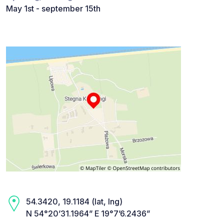
May 1st - september 15th
54.3420, 19.1184 (lat, lng)
N 54°20’31.1964” E 19°7’6.2436”