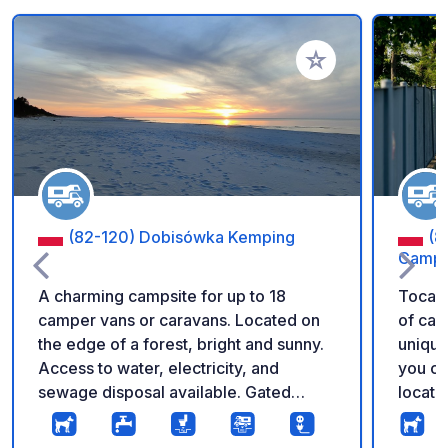
Voeg toe aan je fav
(82-120) Dobisówka Kemping
(8
Campe
A charming campsite for up to 18
Tocamp
camper vans or caravans. Located on
of campi
the edge of a forest, bright and sunny.
unique
Access to water, electricity, and
you ca
sewage disposal available. Gated
locati
entrance for added security. Just 50
beginn
meters away, there is a peaceful
provides 