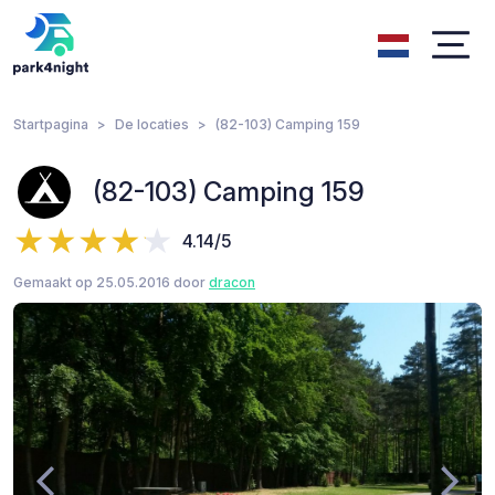
Startpagina
De locaties
(82-103) Camping 159
(82-103) Camping 159
4.14/5
Gemaakt op 25.05.2016 door
dracon