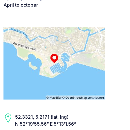
April to october
52.3321, 5.2171 (lat, lng)
N 52°19’55.56” E 5°13’1.56”