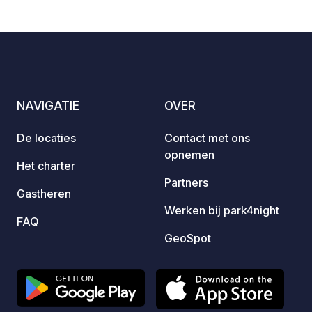
recreatiecentrum en het grote meer
staanp
5
16
3.8
★
Foto's
Commentaren
Beoordeling
dat er vlak naast ligt. Ruime en
van al
gemakkelijk toegankelijke
sfeer 
staanplaatsen voor alle voertuigtypes.
zijn t
Huisdieren zijn van harte welkom.
NAVIGATIE
OVER
De locaties
Contact met ons
opnemen
Het charter
Partners
Gastheren
Werken bij park4night
FAQ
GeoSpot