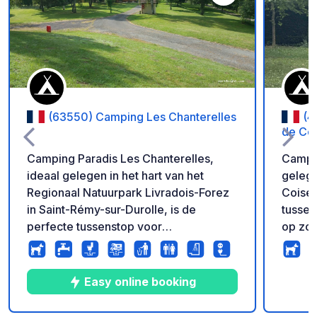
Voeg toe aan je fav
(63550) Camping Les Chanterelles
(4
de Co
Camping Paradis Les Chanterelles,
Campin
ideaal gelegen in het hart van het
gelege
Regionaal Natuurpark Livradois-Forez
Coise 
in Saint-Rémy-sur-Durolle, is de
tussen
perfecte tussenstop voor
op zoe
kampeerbusjes en campers die op
verkwi
zoek zijn naar de buitenlucht en rust.
de cam
De camping ligt in een rustgevende
van di
Easy online booking
bosrijke omgeving en biedt
gemakk
tegelijkertijd directe toegang tot het
campin