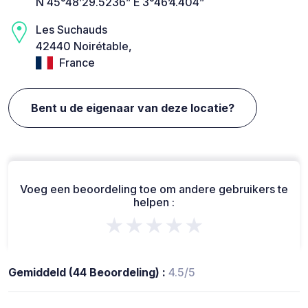
N 45°48’29.5236” E 3°46’4.404”
Les Suchauds
42440 Noirétable,
France
Bent u de eigenaar van deze locatie?
Voeg een beoordeling toe om andere gebruikers te
helpen :
★★★★★
Gemiddeld (44 Beoordeling) :
4.5/5