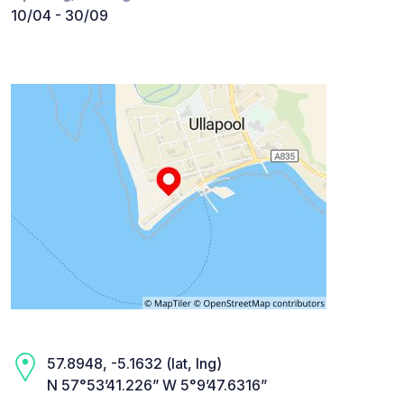
10/04 - 30/09
57.8948, -5.1632 (lat, lng)
N 57°53’41.226” W 5°9’47.6316”