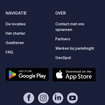
eigenaar. - Paypal
ijskof
https://www.paypal.com/paypalme/Ti
en sei
NAVIGATIE
OVER
mOst1983 - https://geospot.app/en
geprod
door lokal
De locaties
Contact met ons
slecht
opnemen
snelwe
Het charter
Oost),
Partners
Gastheren
tussen
Werken bij park4night
Sloven
FAQ
pracht
GeoSpot
van Tr
wande
gewoon
Fietse
vinden
de boe
omligg
ritten
van Bohin