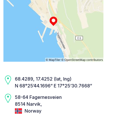
68.4289, 17.4252 (lat, lng)
N 68°25’44.1696” E 17°25’30.7668”
58-64 Fagernesveien
8514 Narvik,
Norway