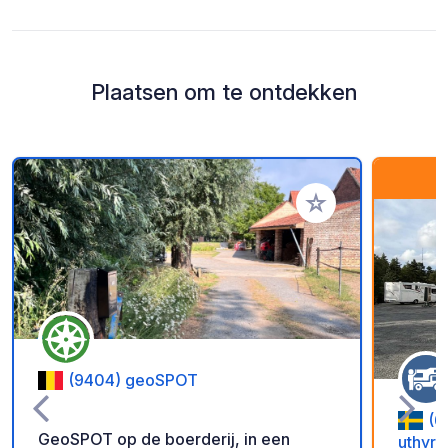
Plaatsen om te ontdekken
Voeg toe aan je fav
(9404) geoSPOT
(6
GeoSPOT op de boerderij, in een
uthyrn