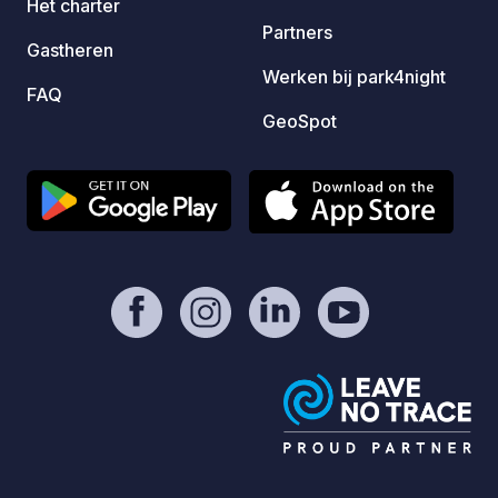
Het charter
och ty
Partners
runt. 
Gastheren
din st
Werken bij park4night
FAQ
online
GeoSpot