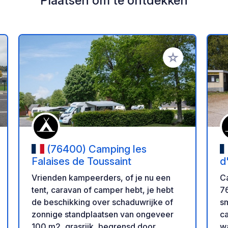
Plaatsen om te ontdekken
oe aan je favorieten
Voeg toe aan je 
(76400) Camping les
Falaises de Toussaint
d
Vrienden kampeerders, of je nu een
C
tent, caravan of camper hebt, je hebt
7
de beschikking over schaduwrijke of
sm
zonnige standplaatsen van ongeveer
ca
100 m2, grasrijk, begrensd door
w