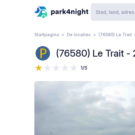
Startpagina
De locaties
(76580) Le Trait
(76580) Le Trait 
1/5