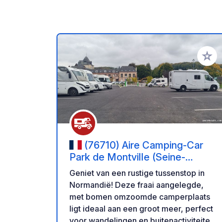
Voeg t
(76710) Aire Camping-Car
Park de Montville (Seine-
Maritime) – Plan d'Eau et Cadre
Geniet van een rustige tussenstop in
Verdoyant.
Normandië! Deze fraai aangelegde,
met bomen omzoomde camperplaats
ligt ideaal aan een groot meer, perfect
voor wandelingen en buitenactiviteiten.