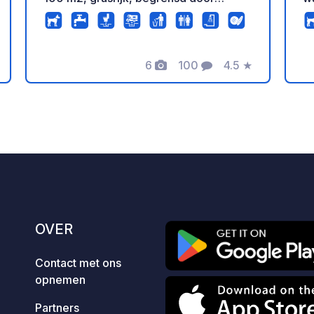
heggen. Elke kampeerplaats heeft 10
ba
ampère elektriciteit (Europese
an
stekkers verkrijgbaar bij de receptie),
or
6
100
4.5
★
koelkastverhuur (minimaal 3 dagen)
st
eling
Foto's
Commentaren
Beoordeling
voor €5 per dag of €25 per week, en
pleas
24 uur per dag toegang tot goed
o
onderhouden sanitaire voorzieningen
an
(douches, individuele wastafels en
s
wc's). Waterpunten zijn beschikbaar op
de camping. Dubbelassige caravans
zijn niet toegestaan op de camping.
Aankomst van 14.00 tot 18.00 uur en
vertrek voor 12.00 uur.
OVER
Contact met ons
opnemen
Partners