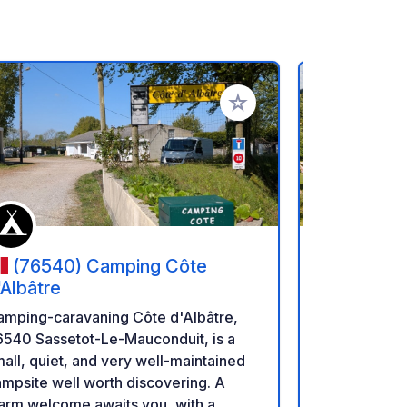
favorieten
Voeg toe aan je favorieten
(76540) Camping Côte
(14590
'Albâtre
Calvados 
amping-caravaning Côte d'Albâtre,
In een typi
6540 Sassetot-Le-Mauconduit, is a
rust, biedt 
all, quiet, and very well-maintained
Normandie u 
mpsite well worth discovering. A
het hart van
arm welcome awaits you, with a
d'Auge! Een