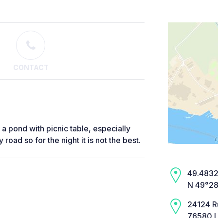
CONTACT
a pond with picnic table, especially
 road so for the night it is not the best.
49.4832,
N 49°28
24124 R
76580 Le