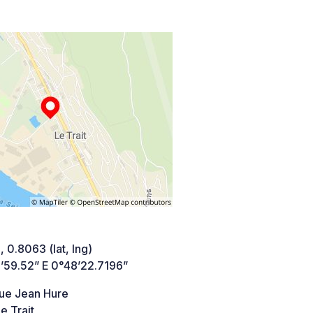
 0.8063 (lat, lng)
’59.52” E 0°48’22.7196”
ue Jean Hure
 Trait,