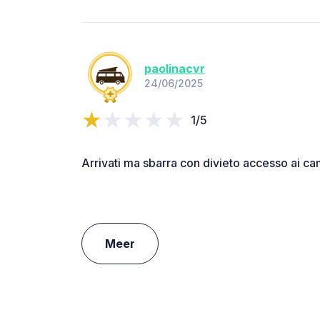
paolinacvr
24/06/2025
1/5
Arrivati ma sbarra con divieto accesso ai c
Meer