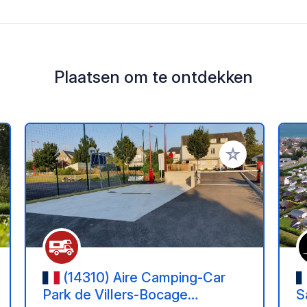
Plaatsen om te ontdekken
oe aan je favorieten
Voeg toe aan je 
(14310) Aire Camping-Car
Park de Villers-Bocage
S