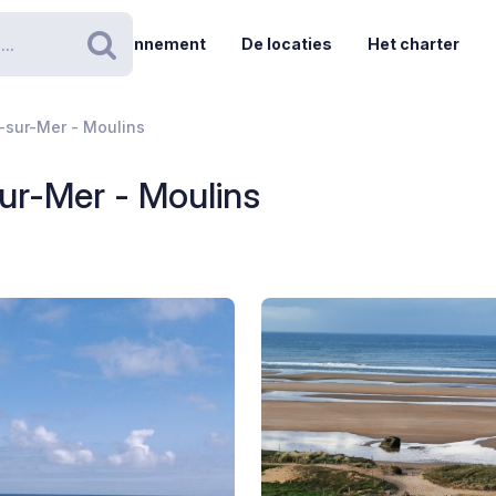
Abonnement
De locaties
Het charter
Zoeken
e-sur-Mer - Moulins
-sur-Mer - Moulins