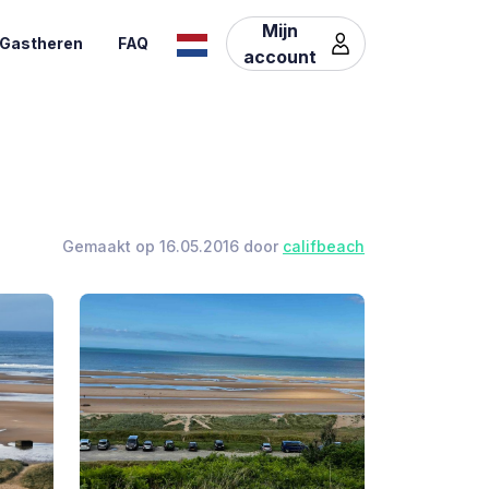
Mijn
Gastheren
FAQ
account
Gemaakt op 16.05.2016 door
califbeach