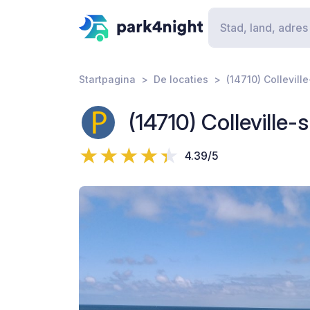
Startpagina
De locaties
(14710) Collevill
(14710) Colleville
4.39/5