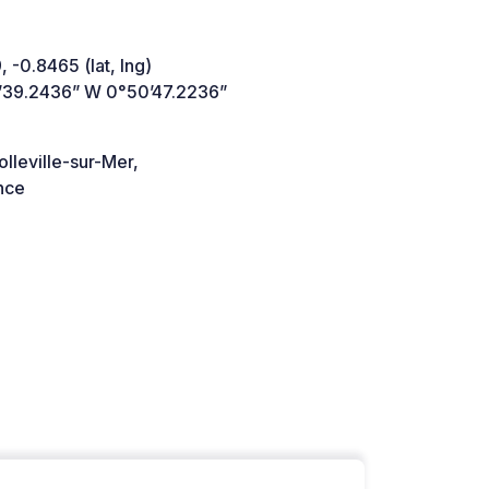
 -0.8465 (lat, lng)
’39.2436” W 0°50’47.2236”
lleville-sur-Mer,
nce