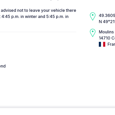
ly advised not to leave your vehicle there
49.3609,
 4:45 p.m. in winter and 5:45 p.m. in
N 49°21
Moulins
14710 Co
Fra
end