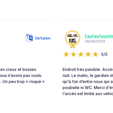
Faufaufausti
Vertalen
06/08/2025
5/5
mes creux et bosses.
Endroit très paisible. Accè
nous n’avons pas voulu
nuit. Le matin, le gardien d
. Un peu trop « risqué »
qu'à l’un d’entre nous qui a
poubelle ni WC. Merci d'év
l'accès est limité aux véh