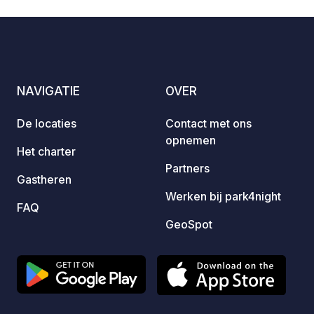
de voe
wandel
gezinn
NAVIGATIE
OVER
De locaties
Contact met ons
opnemen
Het charter
Partners
Gastheren
Werken bij park4night
FAQ
GeoSpot