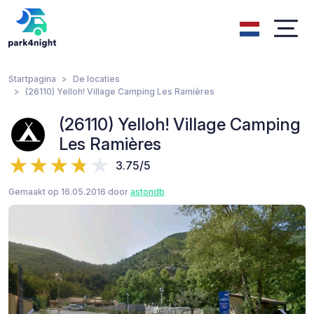
Startpagina
De locaties
(26110) Yelloh! Village Camping Les Ramières
(26110) Yelloh! Village Camping
Les Ramières
3.75/5
Gemaakt op 16.05.2016 door
astondb