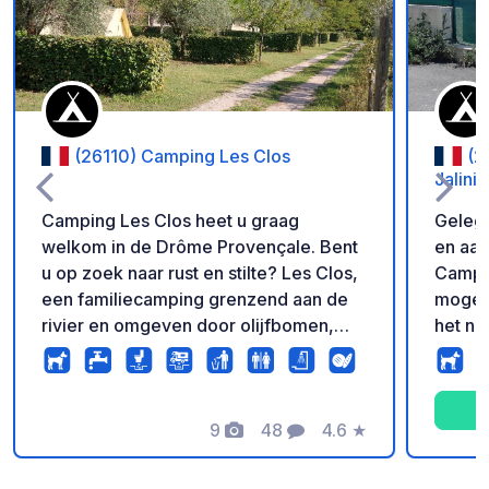
(26110) Camping Les Clos
(2
Jalinie
Camping Les Clos heet u graag
Geleg
welkom in de Drôme Provençale. Bent
en aan
u op zoek naar rust en stilte? Les Clos,
Campin
een familiecamping grenzend aan de
mogeli
rivier en omgeven door olijfbomen,
het na
biedt u de zon van de Provence in
te ont
Nyons Voor een ontspannen verblijf op
Gorges
slechts 1 km van het dorp.
nodigt
9
48
4.6
★
nieuwe
Foto's
Commentaren
Beoordeling
van de
schoon