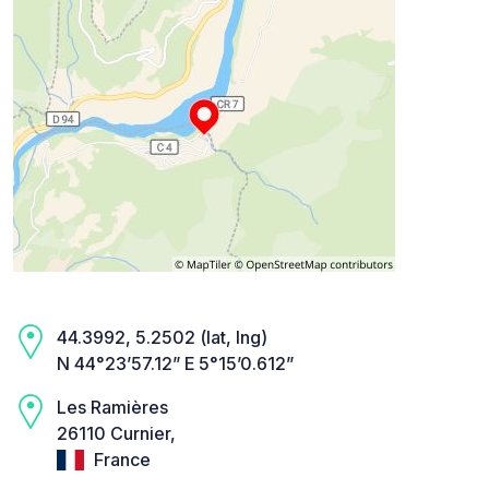
44.3992, 5.2502 (lat, lng)
N 44°23’57.12” E 5°15’0.612”
Les Ramières
26110 Curnier,
France