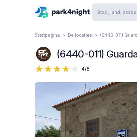
Startpagina
De locaties
(6440-011) Guard
(6440-011) Guarda
4/5