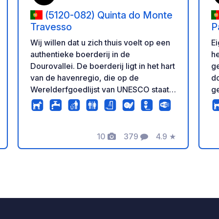
(5120-082) Quinta do Monte
Travesso
P
Wij willen dat u zich thuis voelt op een
Ei
authentieke boerderij in de
he
Dourovallei. De boerderij ligt in het hart
ge
van de havenregio, die op de
d
Werelderfgoedlijst van UNESCO staat.
ge
La Quinta ligt vlakbij de rivier de Douro,
o
op 5 km van Tabuaço en het wijndorp
be
Barcos. Het is een typisch landgoed in
Gr
10
379
4.9
★
de Douro-regio, omgeven door
pr
n
deling
Foto's
Commentaren
Beoordeling
wijngaarden en olijfbomen op een
an
leisteenbodem. Het is de perfecte plek
b
om in contact te komen met de natuur!
e
Rondleiding over het landgoed, op
ve
afspraak. De hele dag geopend (9:00 -
He
18:00 uur). Wijnproeverijen mogelijk
ok
op afspraak. Wijnwinkel. Waterpunt.
no