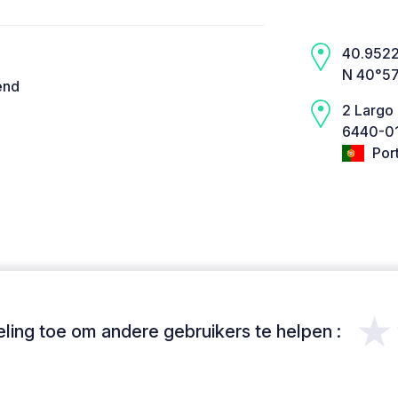
40.9522,
N 40°57
end
2 Largo
6440-01
Por
★
ing toe om andere gebruikers te helpen :