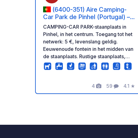
(6400-351) Aire Camping-
Car Park de Pinhel (Portugal) –
Cité Médiévale et Vallée du
CAMPING-CAR PARK-staanplaats in
Côa.
Pinhel, in het centrum. Toegang tot het
netwerk: 5 €, levenslang geldig.
Eeuwenoude fontein in het midden van
de staanplaats. Rustige staanplaats,
groene omgeving te midden van de
wijngaarden. Stads park en
buurtwinkels op loopafstand. Ga voor
meer informatie naar de website van
4
59
4.1
★
Foto's
Commentare
Beoor
Camping-Car Park.