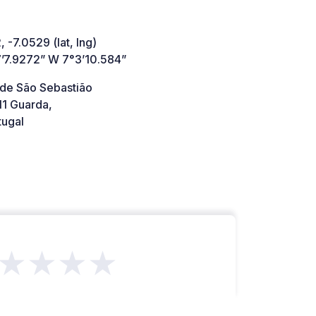
 -7.0529 (lat, lng)
’7.9272” W 7°3’10.584”
 de São Sebastião
1 Guarda,
tugal
★★★★