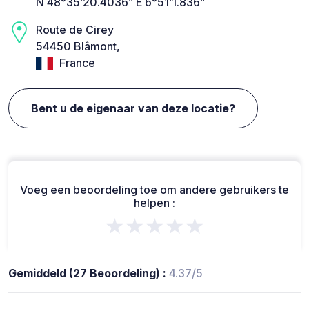
N 48°35’20.4036” E 6°51’1.836”
Route de Cirey
54450 Blâmont,
France
Bent u de eigenaar van deze locatie?
Voeg een beoordeling toe om andere gebruikers te
helpen :
★★★★★
Gemiddeld (27 Beoordeling) :
4.37/5