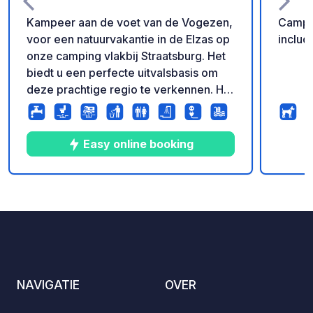
Kampeer aan de voet van de Vogezen,
Campsi
voor een natuurvakantie in de Elzas op
includ
onze camping vlakbij Straatsburg. Het
biedt u een perfecte uitvalsbasis om
deze prachtige regio te verkennen. Het
uitzonderlijke panorama biedt u vanuit
uw bosrijke ligging een
adembenemend uitzicht op het
Easy online booking
Château du Haut-Barr. Een magische
omgeving voor een vakantie midden in
de natuur en het ontdekken van de
4
55
3.9
★
Foto's
Commentaren
Beoordeling
charmes van de Elzas, met z'n tweeën
of met het gezin.
NAVIGATIE
OVER