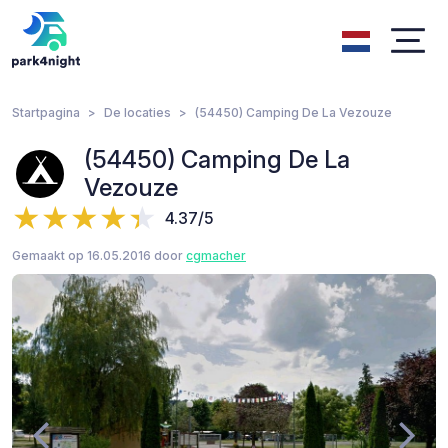
Startpagina
De locaties
(54450) Camping De La Vezouze
(54450) Camping De La
Vezouze
4.37/5
Gemaakt op 16.05.2016 door
cgmacher