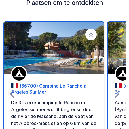
Plaatsen om te ontdekken
Voeg toe aan je fav
(66700) Camping Le Rancho à
(6
Argeles Sur Mer
3*
De 3-sterrencamping le Rancho in
Aan de
Argelès sur mer wordt begrensd door
(Pyrén
de rivier de Massane, aan de voet van
van de
het Albères-massief en op 6 km van de
dorpsc