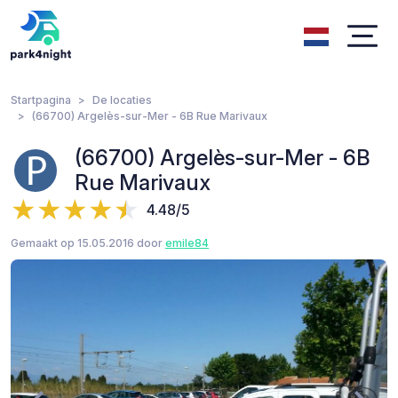
Startpagina
De locaties
(66700) Argelès-sur-Mer - 6B Rue Marivaux
(66700) Argelès-sur-Mer - 6B
Rue Marivaux
4.48/5
Gemaakt op 15.05.2016 door
emile84