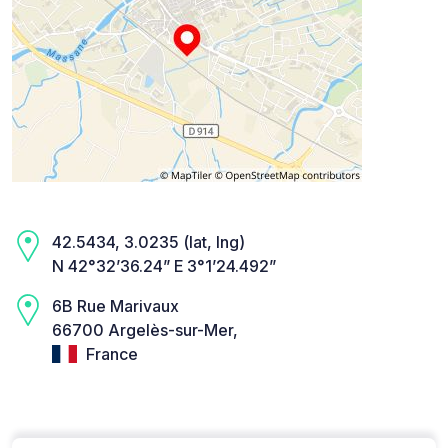
42.5434, 3.0235 (lat, lng)
N 42°32’36.24” E 3°1’24.492”
6B Rue Marivaux
66700 Argelès-sur-Mer,
France