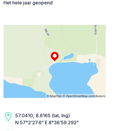
Het hele jaar geopend
57.0410, 8.6165 (lat, lng)
N 57°2’27.6” E 8°36’59.292”