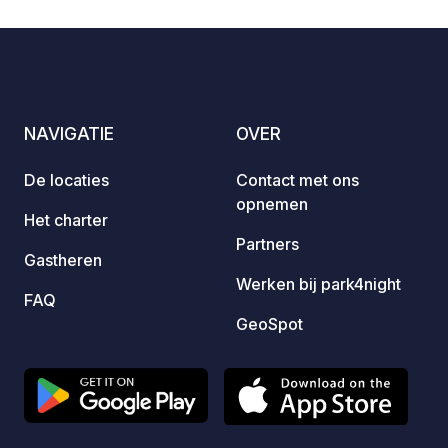
plaats
gratis
tot he
voor v
toilet
NAVIGATIE
OVER
aankom
De locaties
Contact met ons
opnemen
Het charter
Partners
Gastheren
Werken bij park4night
FAQ
GeoSpot