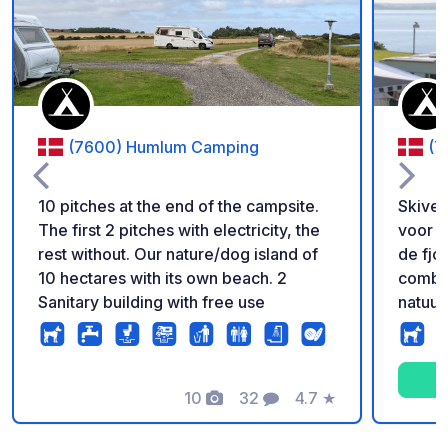
Voeg toe aan je fav
(7600) Humlum Camping
(7
10 pitches at the end of the campsite.
Skive 
The first 2 pitches with electricity, the
voor c
rest without. Our nature/dog island of
de fjor
10 hectares with its own beach. 2
combin
Sanitary building with free use
natuur
toch d
winkel
kiezen
10
32
4.7
★
camper
Foto's
Commentaren
Beoordeling
uitzich
rustig