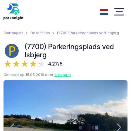
Startpagina
De locaties
(7700) Parkeringsplads ved Isbjerg
(7700) Parkeringsplads ved
Isbjerg
4.27/5
Gemaakt op 15.05.2016 door
europtrip