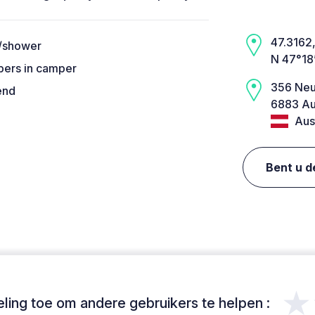
47.3162,
s/shower
N 47°18
 pers in camper
356 Neu
end
6883 Au
Aust
Bent u d
★
ing toe om andere gebruikers te helpen :