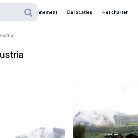
Abonnement
De locaties
Het charter
Zoeken
ustria
stria