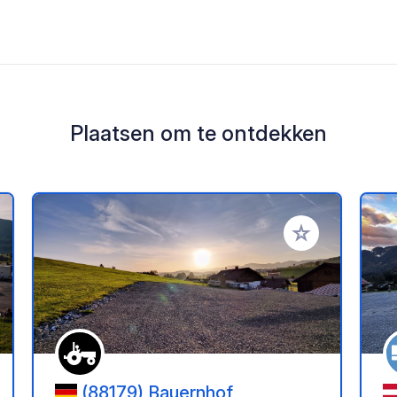
Plaatsen om te ontdekken
oe aan je favorieten
Voeg toe aan je 
(88179) Bauernhof