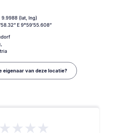
 9.9988 (lat, lng)
’58.32” E 9°59’55.608”
dorf
,
ria
e eigenaar van deze locatie?
★★★★