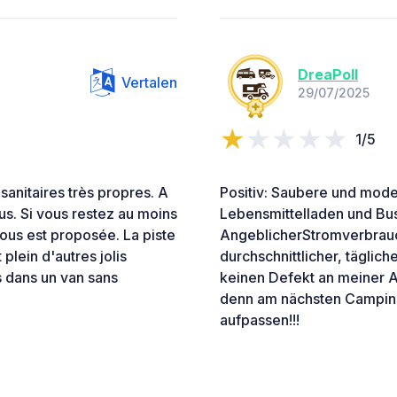
DreaPoll
Vertalen
29/07/2025
1/5
sanitaires très propres. A
Positiv: Saubere und mode
 bus. Si vous restez au moins
Lebensmittelladen und Bus
vous est proposée. La piste
AngeblicherStromverbrauc
plein d'autres jolis
durchschnittlicher, täglich
s dans un van sans
keinen Defekt an meiner 
denn am nächsten Campingp
aufpassen!!!