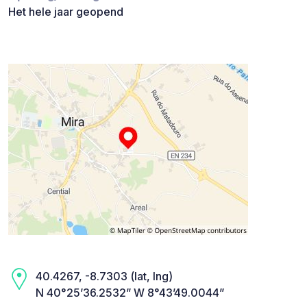
Het hele jaar geopend
40.4267, -8.7303 (lat, lng)
N 40°25’36.2532” W 8°43’49.0044”