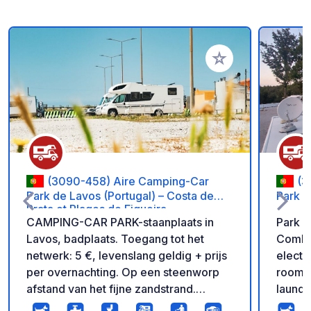
Voeg toe aan je fav
(3090-458) Aire Camping-Car
(3
Park de Lavos (Portugal) – Costa de
Park
Prata et Plages de Figueira
CAMPING-CAR PARK-staanplaats in
Park l
Lavos, badplaats. Toegang tot het
Comba 
netwerk: 5 €, levenslang geldig + prijs
electr
per overnachting. Op een steenworp
rooms 
afstand van het fijne zandstrand.
laundr
Rustige staanplaats, natuurlijke en
for mo