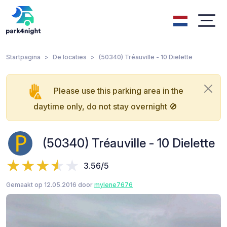
Startpagina
De locaties
(50340) Tréauville - 10 Dielette
Please use this parking area in the
daytime only, do not stay overnight 🚫
(50340) Tréauville - 10 Dielette
3.56/5
Gemaakt op 12.05.2016 door
mylene7676