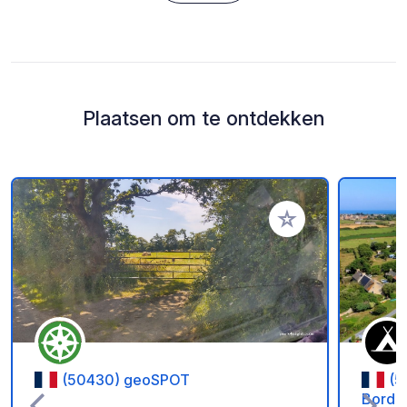
Plaatsen om te ontdekken
Voeg toe aan je fav
(50430) geoSPOT
(5
Bord 