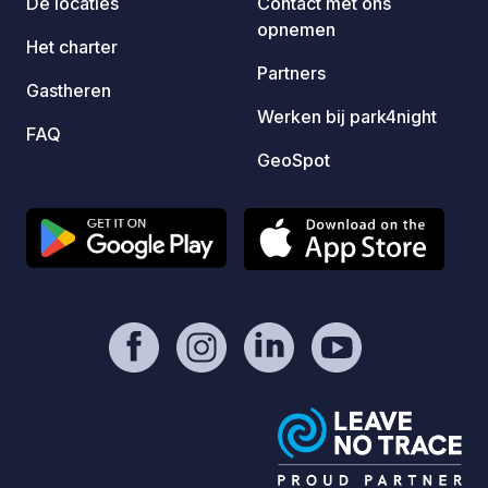
De locaties
Contact met ons
https://geospot.app/en
staanp
opnemen
(geen 
Het charter
voorzie
Partners
Gastheren
accom
Werken bij park4night
septem
FAQ
Vanaf 
GeoSpot
11 ges
het la
tot 13 mei 2
prijs:
carava
Toeris
(huish
camper-s
gemeen
voorzi
tijdens he
per na
gestab