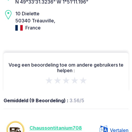
N 49°33’31.3236” W 1°51’11.196”
10 Dielette
50340 Tréauville,
France
Voeg een beoordeling toe om andere gebruikers te
helpen :
★★★★★
Gemiddeld (9 Beoordeling) :
3.56/5
Chaussontitanium708
Vertalen