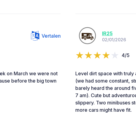
IR25
Vertalen
02/01/2026
4/5
eek on March we were not
Level dirt space with truly
cause before the big town
(we had some constant, s
barely heard the around fi
7 am). Cute but adventurous
slippery. Two minibuses s
more cars might have fit.