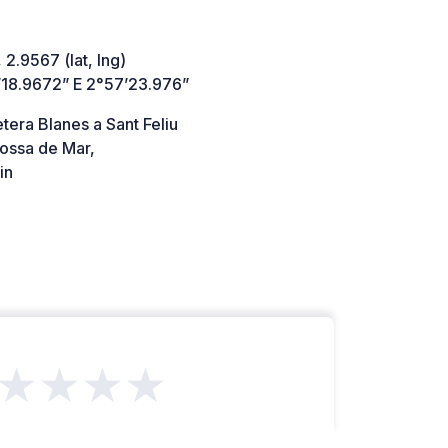
 2.9567 (lat, lng)
’18.9672” E 2°57’23.976”
tera Blanes a Sant Feliu
ossa de Mar,
in
★★★★