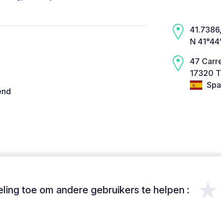
41.7386,
N 41°44
47 Carre
17320 T
Spa
end
★
ing toe om andere gebruikers te helpen :