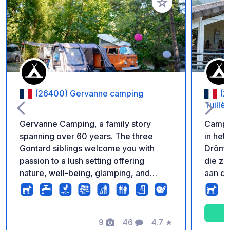
Voeg toe aan je fav
(26400) Gervanne camping
(2
Tuillè
Gervanne Camping, a family story
Campin
spanning over 60 years. The three
in het 
Gontard siblings welcome you with
Drôme.
passion to a lush setting offering
die zi
nature, well-being, glamping, and
aan de
unique experiences in the South of
France. Nestled in the heart of the
Drôme Valley, this family campsite,
surrounded by diverse landscapes and
9
46
4.7
★
Foto's
Commentaren
Beoordeling