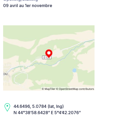
09 avril au 1er novembre
44.6496, 5.0784 (lat, lng)
N 44°38’58.6428” E 5°4’42.2076”