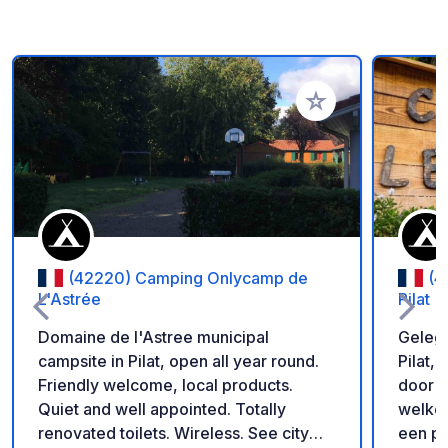
Voeg toe aan je fav
(42220) Camping Onlycamp de
(4
L'Astrée
Pilat
Domaine de l'Astree municipal
Gelege
campsite in Pilat, open all year round.
Pilat,
Friendly welcome, local products.
door e
Quiet and well appointed. Totally
welkom
renovated toilets. Wireless. See city
een pr