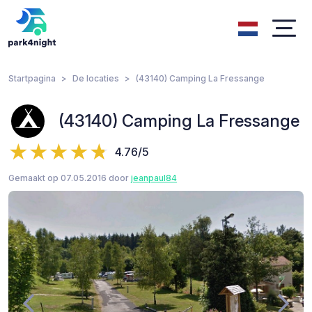
Startpagina
De locaties
(43140) Camping La Fressange
(43140) Camping La Fressange
4.76/5
Gemaakt op 07.05.2016 door
jeanpaul84