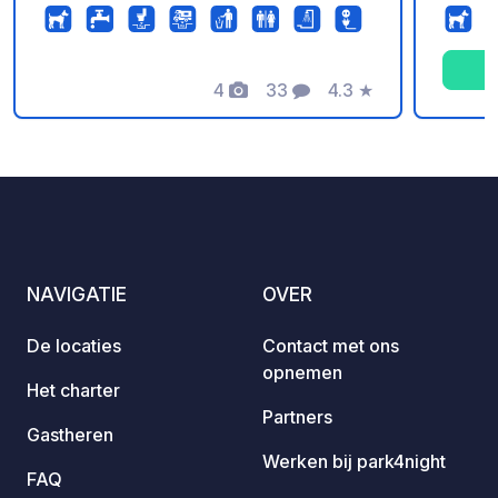
site for more info.
bergen
Trois 
aan de
4
33
4.3
★
deze c
Foto's
Commentaren
Beoordeling
natuurliefhe
team v
oktobe
gemoed
milieu
bosrij
schadu
NAVIGATIE
OVER
(staca
geodet
De locaties
Contact met ons
overna
opnemen
en ca
Het charter
De cam
Partners
Gastheren
zwemb
Werken bij park4night
voor k
FAQ
Guingu