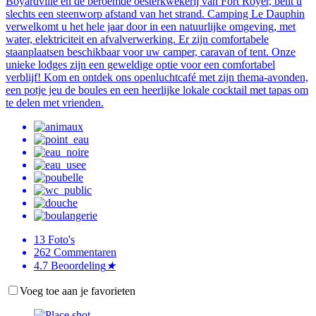
Boyardville en de beroemde oesterkwekerij van Fort Royer, bent u
slechts een steenworp afstand van het strand. Camping Le Dauphin
verwelkomt u het hele jaar door in een natuurlijke omgeving, met
water, elektriciteit en afvalverwerking. Er zijn comfortabele
staanplaatsen beschikbaar voor uw camper, caravan of tent. Onze
unieke lodges zijn een geweldige optie voor een comfortabel
verblijf! Kom en ontdek ons openluchtcafé met zijn thema-avonden,
een potje jeu de boules en een heerlijke lokale cocktail met tapas om
te delen met vrienden.
13
Foto's
262
Commentaren
4.7
Beoordeling
★
Voeg toe aan je favorieten