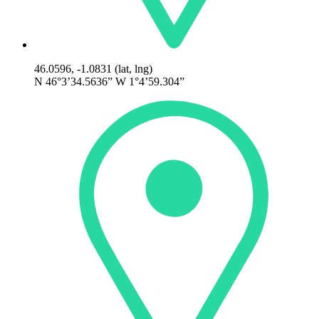
46.0596, -1.0831 (lat, lng)
N 46°3’34.5636” W 1°4’59.304”