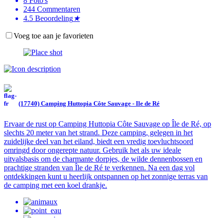
8
Foto's
244
Commentaren
4.5
Beoordeling
★
Voeg toe aan je favorieten
(17740) Camping Huttopia Côte Sauvage - Ile de Ré
Ervaar de rust op Camping Huttopia Côte Sauvage op Île de Ré, op
slechts 20 meter van het strand. Deze camping, gelegen in het
zuidelijke deel van het eiland, biedt een vredig toevluchtsoord
omringd door ongerepte natuur. Gebruik het als uw ideale
uitvalsbasis om de charmante dorpjes, de wilde dennenbossen en
prachtige stranden van Île de Ré te verkennen. Na een dag vol
ontdekkingen kunt u heerlijk ontspannen op het zonnige terras van
de camping met een koel drankje.