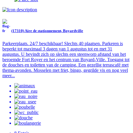
(17310) Aire de stationnement, Boyardville
Parkeerplaats. 24/7 beschikbaar! Slechts 40 plaatsen. Parkeren is
beperkt tot maximaal 3 dagen van 1 augustus tot en met 31
augustus. U bevindt zich op slechts een steenworp afstand van het
beroemde Fort Royer en het centrum van Boyard-Ville. Toegang tot
de douches en toiletten van de camping. Een gezellig terrascafé met
thema-avonden. Mosselen met friet, bingo, gegrilde vis en nog veel
meer...