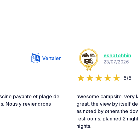
eshatohhin
Vertalen
23/07/2026
5/5
iscine payante et plage de
awesome campsite. very lar
ais. Nous y reviendrons
great. the view by itself d
as noted by others the dow
restrooms. planned 2 nights
nights.