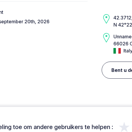
ht
42.3712,
 september 20th, 2026
N 42°22
Unname
66026 O
Ital
Bent u d
★
ing toe om andere gebruikers te helpen :