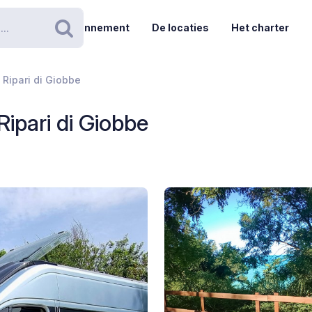
Abonnement
De locaties
Het charter
Zoeken
Ripari di Giobbe
ipari di Giobbe