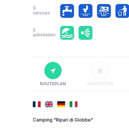
9
services
2
activiteiten
ROUTEPLAN
FAVORIETEN
Camping "Ripari di Giobbe"