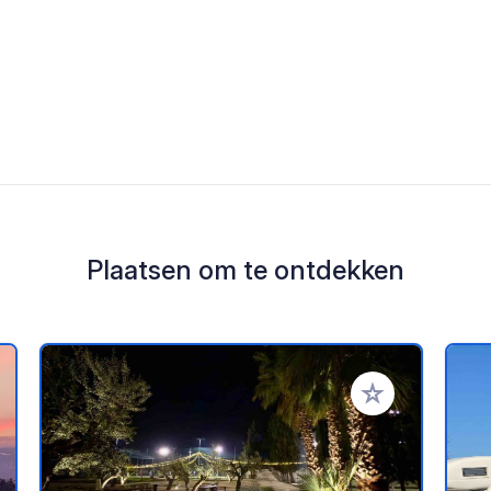
Plaatsen om te ontdekken
oe aan je favorieten
Voeg toe aan je 