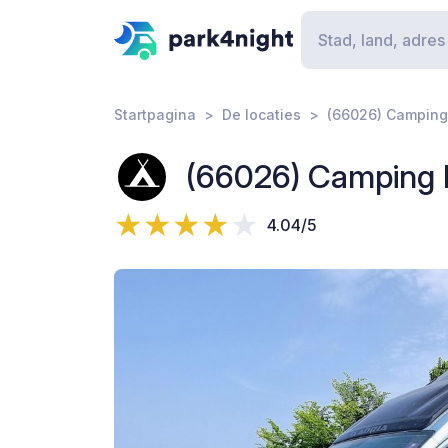
Startpagina
De locaties
(66026) Camping 
(66026) Camping R
4.04/5