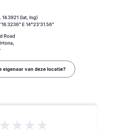
 14.3921 (lat, lng)
’16.3236” E 14°23’31.56”
d Road
rtona,
y
e eigenaar van deze locatie?
★★★★